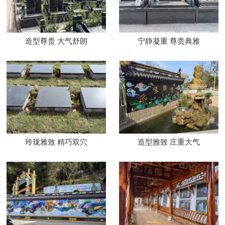
造型尊贵 大气舒朗
宁静凝重 尊贵典雅
玲珑雅致 精巧双穴
造型雅致 庄重大气