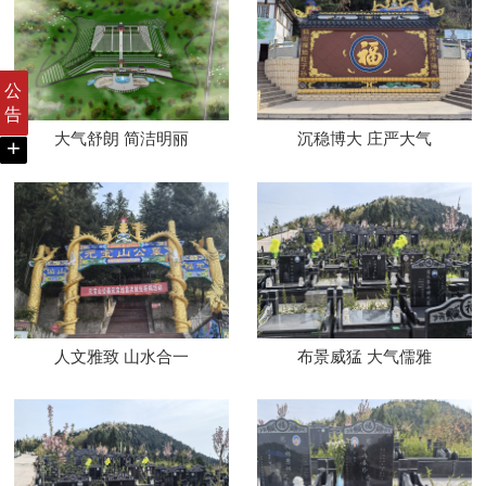
公
告
大气舒朗 简洁明丽
沉稳博大 庄严大气
+
人文雅致 山水合一
布景威猛 大气儒雅